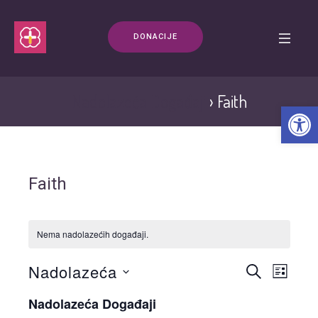
DONACIJE
Nadolazeća Događaji
› Faith
Open t
Faith
Nema nadolazećih događaji.
Nadolazeća
Događaji
Događaj
PRETRAŽI
POPIS
navigaci
pretraga
Odaberite
Nadolazeća Događaji
pogleda
datum.
i