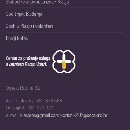
Slobodne aktivnosti izvan Klasja
Godišnjak Buđenja
Gosti u Klasju i volonteri
Dječji kutak
Osijek, Ružina 32
Administracija: 031 373 688
Odgojitelji: 031 372 929
klasjeos@gmail.com
korisnik207@socskrb.hr
e-mail: