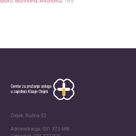
astiru
Bistrincima,
Antunovcu
,
, Tenji
Osijek, Ružina 32
Administracija: 031 373 688