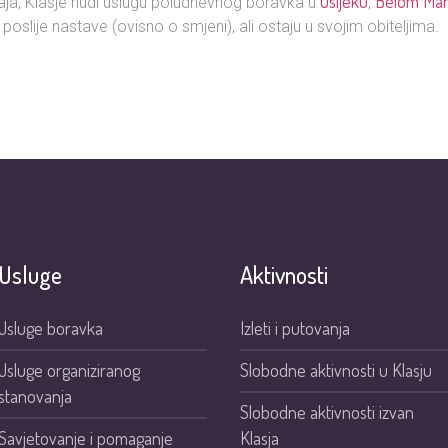
Osijeku
Belom Man
aja, Klasje nudi uslugu poludnevnog boravka u
,
li poslije nastave (ovisno o smjeni), ali ostaju u svojim obiteljima.
Usluge
Aktivnosti
Usluge boravka
Izleti i putovanja
Usluge organiziranog
Slobodne aktivnosti u Klasju
stanovanja
Slobodne aktivnosti izvan
Savjetovanje i pomaganje
Klasja