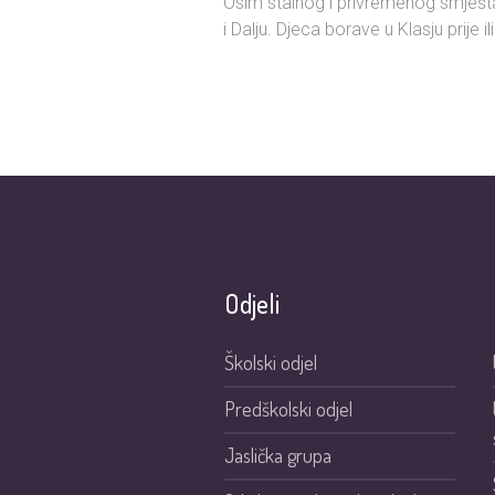
Osim stalnog i privremenog smješt
i Dalju. Djeca borave u Klasju prije i
Odjeli
Školski odjel
Predškolski odjel
Jaslička grupa