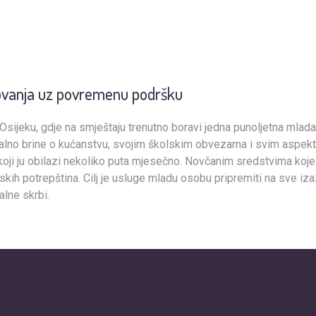
ovanja uz povremenu podršku
 Osijeku, gdje na smještaju trenutno boravi jedna punoljetna mlad
no brine o kućanstvu, svojim školskim obvezama i svim aspektim
koji ju obilazi nekoliko puta mjesečno. Novčanim sredstvima koje
nskih potrepština. Cilj je usluge mladu osobu pripremiti na sve iz
alne skrbi.