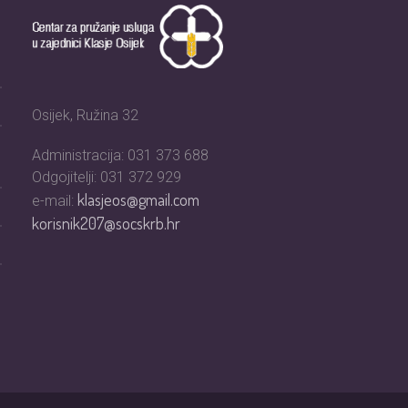
Osijek, Ružina 32
Administracija: 031 373 688
Odgojitelji: 031 372 929
klasjeos@gmail.com
e-mail:
korisnik207@socskrb.hr