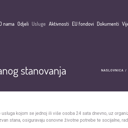
O nama
Odjeli
Usluge
Aktivnosti
EU fondovi
Dokumenti
Vij
ranog stanovanja
NASLOVNICA
/
e usluga kojom se jednoj ili više osoba 24 sata dnevno, uz organ
 izvan stana, osiguravaju osnovne životne potrebe te socijalne, ra