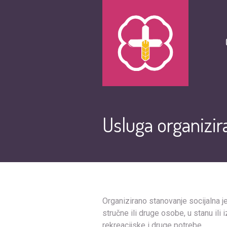
Usluga organizi
Organizirano stanovanje socijalna j
stručne ili druge osobe, u stanu ili
rekreacijske i druge potrebe.