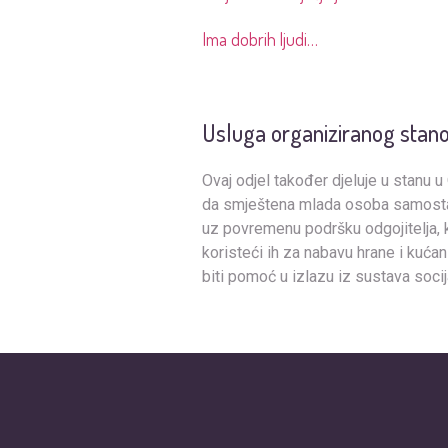
Ima dobrih ljudi…
Usluga organiziranog stan
Ovaj odjel također djeluje u stanu u
da smještena mlada osoba samostal
uz povremenu podršku odgojitelja, 
koristeći ih za nabavu hrane i kuća
biti pomoć u izlazu iz sustava socij