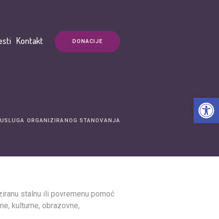
esti
Kontakt
DONACIJE
Open t
USLUGA ORGANIZIRANOG STANOVANJA
iziranu stalnu ili povremenu pomoć
dne, kulturne, obrazovne,