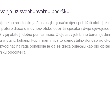
ovanja uz sveobuhvatnu podršku
en kao sredina koja će na najbolji način djeci približiti obiteljski 
 petero djece osnovnoškolske dobi: tri dječaka i dvije djevojčice.
vljaj obitelji dobio puni smisao. O djeci uvijek brine barem jedan 
nu o stanu, kuhanju, kupnji namirnica te samostalno donose odlu
akvog načina rada ponajprije je da se djeca osjećaju kao dio obite
šku odgojitelja.