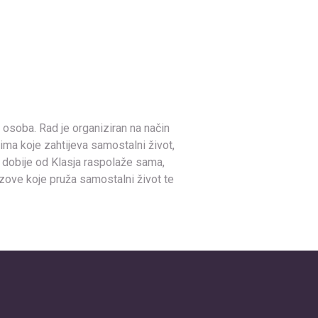
a osoba. Rad je organiziran na način
a koje zahtijeva samostalni život,
 dobije od Klasja raspolaže sama,
azove koje pruža samostalni život te