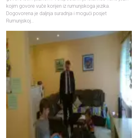
kojim govore vuče korijen iz rumunjskoga jezika.
Dogovorena je daljnja suradnja i mogući posjet
Rumunjskoj…