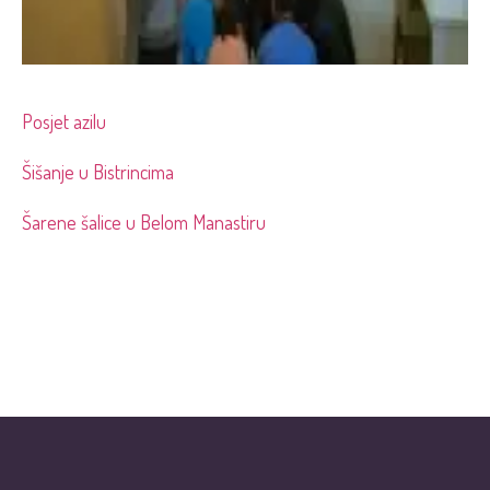
Posjet azilu
Šišanje u Bistrincima
Šarene šalice u Belom Manastiru