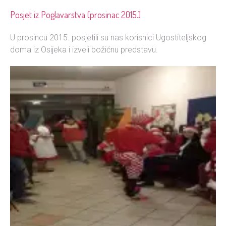
Posjet iz Poglavarstva (prosinac 2015.)
U prosincu 2015. posjetili su nas korisnici Ugostiteljskog
doma iz Osijeka i izveli božićnu predstavu.