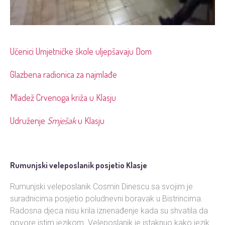
Učenici Umjetničke škole uljepšavaju Dom
Glazbena radionica za najmlađe
Mladež Crvenoga križa u Klasju
Udruženje
Smješak
u Klasju
Rumunjski veleposlanik posjetio Klasje
Rumunjski veleposlanik Cosmin Dinescu sa svojim je
suradnicima posjetio poludnevni boravak u Bistrincima.
Radosna djeca nisu krila iznenađenje kada su shvatila da
govore istim jezikom. Veleposlanik je istaknuo kako jezik