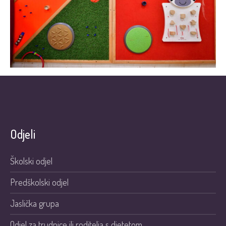
Odjeli
Školski odjel
Predškolski odjel
Jaslička grupa
Odjel za trudnice ili roditelja s djetetom