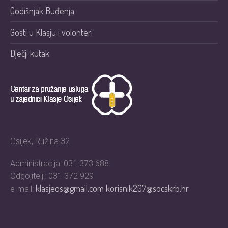
Godišnjak Buđenja
Gosti u Klasju i volonteri
Dječji kutak
Osijek, Ružina 32
Administracija: 031 373 688
Odgojitelji: 031 372 929
klasjeos@gmail.com
korisnik207@socskrb.hr
e-mail: