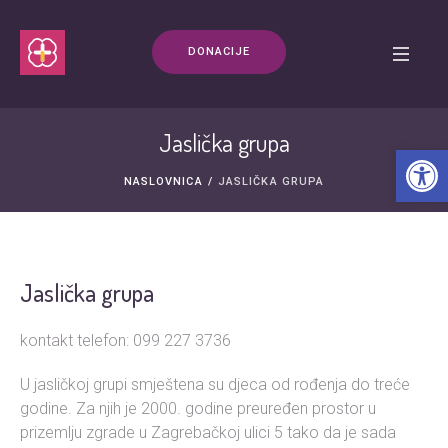
DONACIJE
Jaslička grupa
Open t
NASLOVNICA
/
JASLIČKA GRUPA
Jaslička grupa
kontakt telefon: 099 227 3736
U jasličkoj grupi smještena su djeca od rođenja do treće
godine. Za njih je 2000. godine preuređen prostor u
prizemlju zgrade u Zagrebačkoj ulici 5 tako da je sada