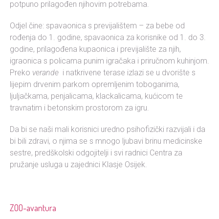
potpuno prilagođen njihovim potrebama.
Odjel čine: spavaonica s previjalištem – za bebe od
rođenja do 1. godine, spavaonica za korisnike od 1. do 3.
godine, prilagođena kupaonica i previjalište za njih,
igraonica s policama punim igračaka i priručnom kuhinjom.
Preko
verande
i natkrivene terase izlazi se u dvorište s
lijepim drvenim parkom opremljenim toboganima,
ljuljačkama, penjalicama, klackalicama, kućicom te
travnatim i betonskim prostorom za igru.
Da bi se naši mali korisnici uredno psihofizički razvijali i da
bi bili zdravi, o njima se s mnogo ljubavi brinu medicinske
sestre, predškolski odgojitelji i svi radnici Centra za
pružanje usluga u zajednici Klasje Osijek.
ZOO-avantura