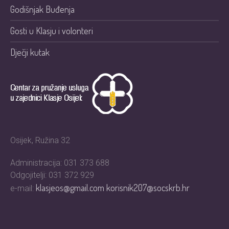
Godišnjak Buđenja
Gosti u Klasju i volonteri
Dječji kutak
Osijek, Ružina 32
Administracija: 031 373 688
Odgojitelji: 031 372 929
klasjeos@gmail.com
korisnik207@socskrb.hr
e-mail: