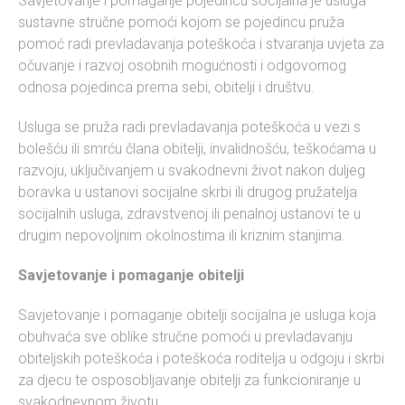
Savjetovanje i pomaganje pojedincu socijalna je usluga
sustavne stručne pomoći kojom se pojedincu pruža
pomoć radi prevladavanja poteškoća i stvaranja uvjeta za
očuvanje i razvoj osobnih mogućnosti i odgovornog
odnosa pojedinca prema sebi, obitelji i društvu.
Usluga se pruža radi prevladavanja poteškoća u vezi s
bolešću ili smrću člana obitelji, invalidnošću, teškoćama u
razvoju, uključivanjem u svakodnevni život nakon duljeg
boravka u ustanovi socijalne skrbi ili drugog pružatelja
socijalnih usluga, zdravstvenoj ili penalnoj ustanovi te u
drugim nepovoljnim okolnostima ili kriznim stanjima.
Savjetovanje i pomaganje obitelji
Savjetovanje i pomaganje obitelji socijalna je usluga koja
obuhvaća sve oblike stručne pomoći u prevladavanju
obiteljskih poteškoća i poteškoća roditelja u odgoju i skrbi
za djecu te osposobljavanje obitelji za funkcioniranje u
svakodnevnom životu.