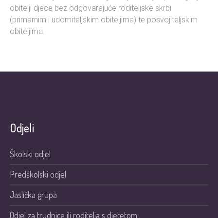
obitelji djece bez odgovarajuće roditeljske skrbi
(primarnim i udomiteljskim obiteljima) te posvojiteljskim
obiteljima.
Odjeli
Školski odjel
Predškolski odjel
Jaslička grupa
Odjel za trudnice ili roditelja s djetetom