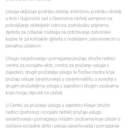
Usluga uključuje podršku obitelji, intenzivnu podršku obitelji
u krizi i dugoročni rad s članovima obitelji usmjeren na
poboljšanje obiteljskih odnosa; psihološku pripremu
djeteta za odlazak roditelja na izdržavanje zatvorske
kazne te za kontakte djeteta s roditeljem zatvorenikom u
penalnoj ustanovi.
Uslugu savjetovanja i pomaganja pružaju stručni radnici
centra za socijalnu skrb, centra za pružanje usluga u
zajednici, drugih pružatelja usluga te fizičke osobe koje
pružaju usluge savjetovanja u savjetovalištu, u suradnji s
drugim pružateljima usluga u zajednici i drugim osobama
koje mogu utjecati na obitelj.
U Centru za pružanje usluga u zajednici Klasje stručni
radnici (psiholog i socijalni radnik) pružaju uslugu
savjetovanja i pomaganja mladim osobama koje izlaze iz
sustava socijalne skrbi i uslugu savjetovanja i pomaganja