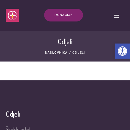
DONACIJE
Odjeli
Open t
NASLOVNICA
/
ODJELI
Odjeli
Školski odjel