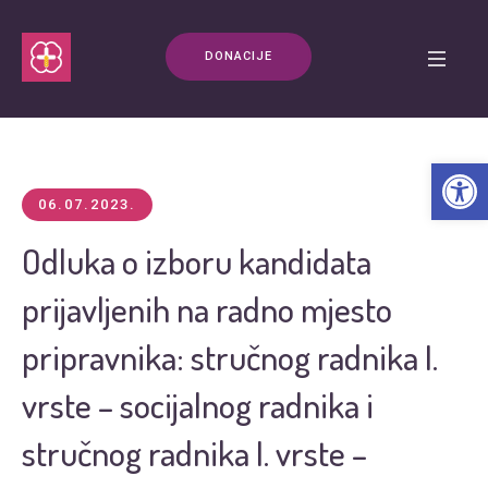
DONACIJE
Open t
06.07.2023.
Odluka o izboru kandidata
prijavljenih na radno mjesto
pripravnika: stručnog radnika I.
vrste – socijalnog radnika i
stručnog radnika I. vrste –