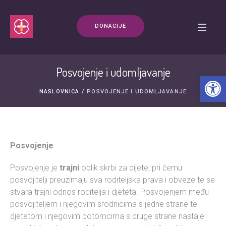
DONACIJE
Posvojenje i udomljavanje
Open t
NASLOVNICA
/
POSVOJENJE I UDOMLJAVANJE
Posvojenje
Posvojenje je
trajni
oblik skrbi za dijete, pri čemu
posvojitelji preuzimaju sva roditeljska prava i obveze te se
stvara trajni odnos roditelja i djeteta. Posvojenjem među
posvojiteljem i njegovim srodnicima s jedne strane te
djetetom i njegovim potomcima s druge strane nastaje