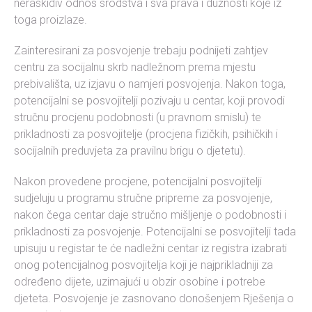
neraskidiv odnos srodstva i sva prava i dužnosti koje iz
toga proizlaze.
Zainteresirani za posvojenje trebaju podnijeti zahtjev
centru za socijalnu skrb nadležnom prema mjestu
prebivališta, uz izjavu o namjeri posvojenja. Nakon toga,
potencijalni se posvojitelji pozivaju u centar, koji provodi
stručnu procjenu podobnosti (u pravnom smislu) te
prikladnosti za posvojitelje (procjena fizičkih, psihičkih i
socijalnih preduvjeta za pravilnu brigu o djetetu).
Nakon provedene procjene, potencijalni posvojitelji
sudjeluju u programu stručne pripreme za posvojenje,
nakon čega centar daje stručno mišljenje o podobnosti i
prikladnosti za posvojenje. Potencijalni se posvojitelji tada
upisuju u registar te će nadležni centar iz registra izabrati
onog potencijalnog posvojitelja koji je najprikladniji za
određeno dijete, uzimajući u obzir osobine i potrebe
djeteta. Posvojenje je zasnovano donošenjem Rješenja o