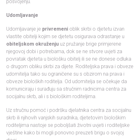
posvojenju.
Udomljavanje
Udomljavanje je
privremeni
oblik skrbi o djetetu izvan
vlastite obitelji kojim se djetetu osigurava odrastanje u
obiteljskom okruženju
uz pružanje brige primjerene
njegovoj dobi i potrebama, dok se ne stvore uvjeti za
povratak djeteta u biološku obitelj ili se ne donese odluka
o drugom obliku skrbi za dijete. Roditeljska prava i obveze
udomitelja tako su ograničene su s obzirom na prava i
obveze bioloških roditelja. Od udomitelja se očekuje da
komuniciraju i surađuju sa stručnim radnicima centra za
socijalnu skrb, ali i s biološkim roditeljima.
Uz stručnu pomoć i podršku djelatnika centra za socijalnu
skrb ili njihovih vanjskih suradnika, djetetovim biološkim
roditeljima nastoje se poboljšati životni uvjeti i roditeljske
vještine kako bi mogli ponovno preuzeti brigu o svojoj