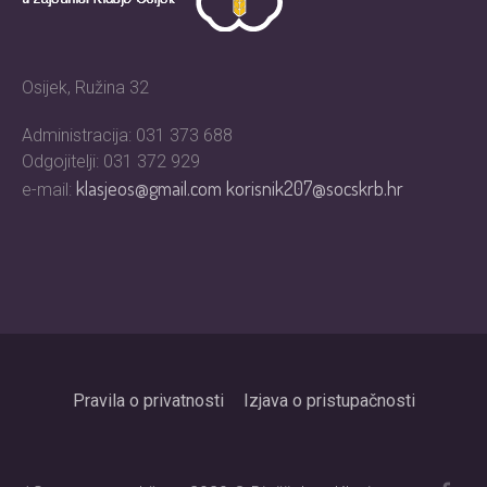
Osijek, Ružina 32
Administracija: 031 373 688
Odgojitelji: 031 372 929
klasjeos@gmail.com
korisnik207@socskrb.hr
e-mail:
Pravila o privatnosti
Izjava o pristupačnosti