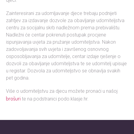
djeci.
Zainteresirani za udomljavanje djece trebaju podnijeti
zahtjev za izdavanje dozvole za obavljanje udomiteljstva
centru za socijalnu skrb nadležnom prema prebivalištu.
Nadležni će centar pokrenuti postupak procjene
ispunjavanja uvjeta za pružanje udomiteljstva. Nakon
zadovoljavanja svih uvjeta i završenog osnovnog
osposobljavanja za udomitelje, centar izdaje rješenje o
dozvoli za obavljanje udomiteljstva te se udomitelj upisuje
u registar. Dozvola za udomiteljstvo se obnavlja svakih
pet godina.
Više o udomiteljstvu za djecu možete pronaći u našoj
brošuri
te na podstranici podo.klasje.hr.