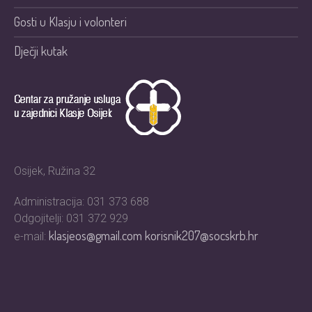
Gosti u Klasju i volonteri
Dječji kutak
Osijek, Ružina 32
Administracija: 031 373 688
Odgojitelji: 031 372 929
klasjeos@gmail.com
korisnik207@socskrb.hr
e-mail: