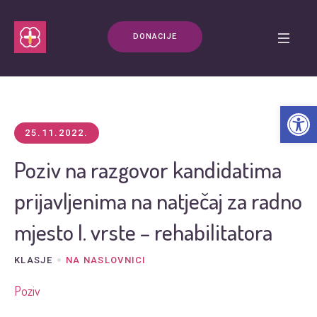
DONACIJE
Open t
25.11.2022.
Poziv na razgovor kandidatima
prijavljenima na natječaj za radno
mjesto I. vrste – rehabilitatora
KLASJE
NA NASLOVNICI
Poziv