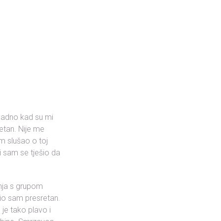
osadno kad su mi
etan. Nije me
m slušao o toj
li sam se tješio da
nja s grupom
io sam presretan.
je tako plavo i