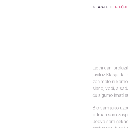
KLASJE
DJEČJI
Ljetni dani prola
javili iz Klasja 
zanimalo ni kamo
slanoj vodi, a sad
ću sigurno imati s
Bio sam jako uzb
odmah sam zaspao
Jedva sam čekao d