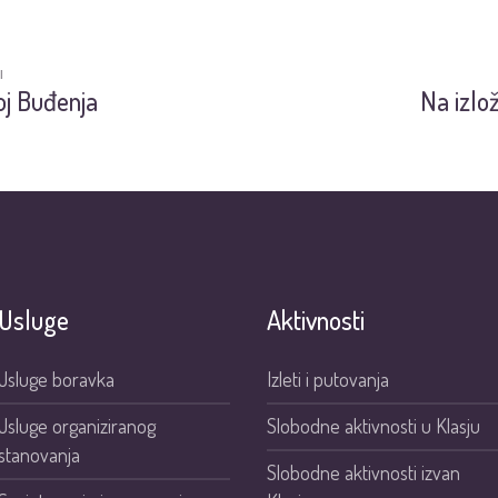
I
oj Buđenja
Na izlož
Usluge
Aktivnosti
Usluge boravka
Izleti i putovanja
Usluge organiziranog
Slobodne aktivnosti u Klasju
stanovanja
Slobodne aktivnosti izvan