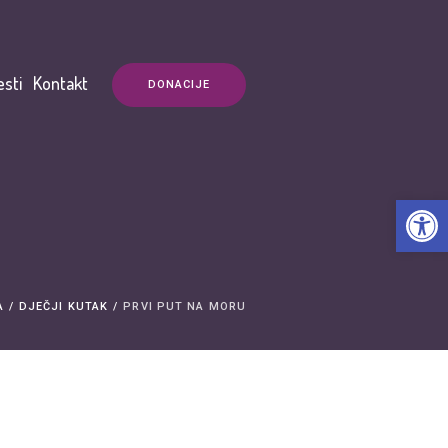
esti
Kontakt
DONACIJE
Open t
A
/
DJEČJI KUTAK
/
PRVI PUT NA MORU