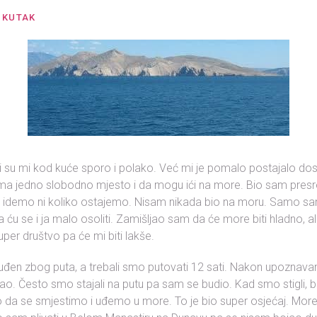
 KUTAK
zili su mi kod kuće sporo i polako. Već mi je pomalo postajalo d
da ima jedno slobodno mjesto i da mogu ići na more. Bio sam presr
 idemo ni koliko ostajemo. Nisam nikada bio na moru. Samo sa
a ću se i ja malo osoliti. Zamišljao sam da će more biti hladno, a
uper društvo pa će mi biti lakše.
uđen zbog puta, a trebali smo putovati 12 sati. Nakon upoznava
. Često smo stajali na putu pa sam se budio. Kad smo stigli, b
a se smjestimo i uđemo u more. To je bio super osjećaj. More 