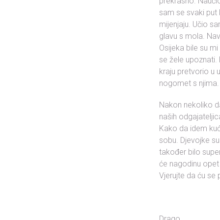
prekrasno. Nauči
sam se svaki put k
mijenjaju. Učio s
glavu s mola. Nav
Osijeka bile su mi 
se žele upoznati.
kraju pretvorio u
nogomet s njima. O
Nakon nekoliko dan
naših odgajatelji
Kako da idem kući
sobu. Djevojke su 
također bilo super
će nagodinu opet
Vjerujte da ću se
Drago