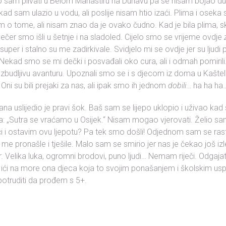
o sam plivati u Belom Manastiru na Dunavu pa se nisam bojao d
ad sam ulazio u vodu, ali poslije nisam htio izaći. Plima i oseka 
am o tome, ali nisam znao da je ovako čudno. Kad je bila plima,
ečer smo išli u šetnje i na sladoled. Cijelo smo se vrijeme ovdje
super i stalno su me zadirkivale. Svidjelo mi se ovdje jer su ljudi pr
 Nekad smo se mi dečki i posvađali oko cura, ali i odmah pomirili
 uzbudljivu avanturu. Upoznali smo se i s djecom iz doma u Kaštel
ni su bili prejaki za nas, ali ipak smo ih jednom
dobili
… ha ha ha
a uslijedio je pravi šok. Baš sam se lijepo uklopio i uživao kad 
ca: „Sutra se vraćamo u Osijek.“ Nisam mogao vjerovati. Želio sam 
 i ostavim ovu ljepotu? Pa tek smo došli! Odjednom sam se rastu
me pronašle i tješile. Malo sam se smirio jer nas je čekao još izl
. Velika luka, ogromni brodovi, puno ljudi… Nemam riječi. Odgajate
 ići na more ona djeca koja to svojim ponašanjem i školskim us
 potruditi da prođem s 5+.