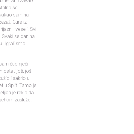
ubine. Smrzavao
stalno se
 skakao sam na
zezali
. Cure iz
ijazni i veseli. Svi
. Svaki se dan na
u. Igrali smo
…
sam čuo riječi
ostati još, još.
žio i sakrio u
et u Split. Tamo je
ljica je rekla da
pjehom zasluže.