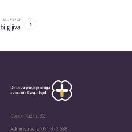
SLJEDEĆI
bi gljiva
Osijek, Ružina 32
Administracija: 031 373 688