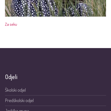
Za seku
Odjeli
Školski odjel
Predškolski odjel
Jaslička grupa