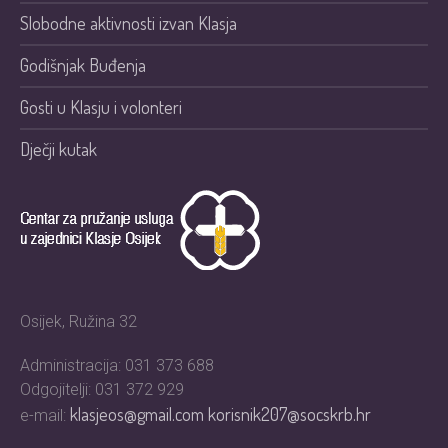
Slobodne aktivnosti izvan Klasja
Godišnjak Buđenja
Gosti u Klasju i volonteri
Dječji kutak
Osijek, Ružina 32
Administracija: 031 373 688
Odgojitelji: 031 372 929
klasjeos@gmail.com
korisnik207@socskrb.hr
e-mail: