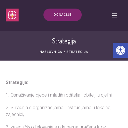
DONACIJE
Strategija
Ope
NASLOVNICA
/
STRATEGIJA
Strategija:
1. Osnaživanje djece i mladih roditelja i obitelji u cjelini,
2. Suradnja s organizacijama i institucijama u lokalnoj
zajednici,
3. zajedničko djelovanje s udrugama građana kroz