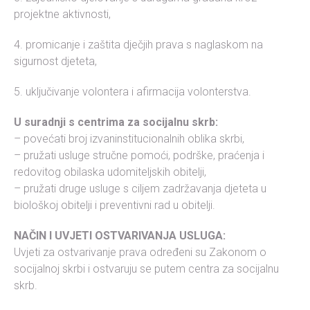
projektne aktivnosti,
4. promicanje i zaštita dječjih prava s naglaskom na
sigurnost djeteta,
5. uključivanje volontera i afirmacija volonterstva.
U suradnji s centrima za socijalnu skrb:
– povećati broj izvaninstitucionalnih oblika skrbi,
– pružati usluge stručne pomoći, podrške, praćenja i
redovitog obilaska udomiteljskih obitelji,
– pružati druge usluge s ciljem zadržavanja djeteta u
biološkoj obitelji i preventivni rad u obitelji.
NAČIN I UVJETI OSTVARIVANJA USLUGA:
Uvjeti za ostvarivanje prava određeni su Zakonom o
socijalnoj skrbi i ostvaruju se putem centra za socijalnu
skrb.