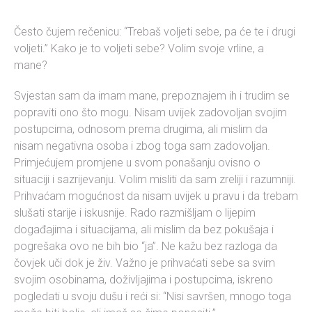
Često čujem rečenicu: “Trebaš voljeti sebe, pa će te i drugi
voljeti.” Kako je to voljeti sebe? Volim svoje vrline, a
mane?
Svjestan sam da imam mane, prepoznajem ih i trudim se
popraviti ono što mogu. Nisam uvijek zadovoljan svojim
postupcima, odnosom prema drugima, ali mislim da
nisam negativna osoba i zbog toga sam zadovoljan.
Primjećujem promjene u svom ponašanju ovisno o
situaciji i sazrijevanju. Volim misliti da sam zreliji i razumniji.
Prihvaćam mogućnost da nisam uvijek u pravu i da trebam
slušati starije i iskusnije. Rado razmišljam o lijepim
događajima i situacijama, ali mislim da bez pokušaja i
pogrešaka ovo ne bih bio “ja”. Ne kažu bez razloga da
čovjek uči dok je živ. Važno je prihvaćati sebe sa svim
svojim osobinama, doživljajima i postupcima, iskreno
pogledati u svoju dušu i reći si: “Nisi savršen, mnogo toga