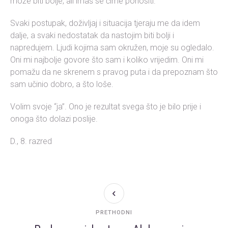
može biti bolje, ali imaš se čime ponositi.”
Svaki postupak, doživljaj i situacija tjeraju me da idem
dalje, a svaki nedostatak da nastojim biti bolji i
napredujem. Ljudi kojima sam okružen, moje su ogledalo.
Oni mi najbolje govore što sam i koliko vrijedim. Oni mi
pomažu da ne skrenem s pravog puta i da prepoznam što
sam učinio dobro, a što loše.
Volim svoje “ja”. Ono je rezultat svega što je bilo prije i
onoga što dolazi poslije.
D., 8. razred
PRETHODNI