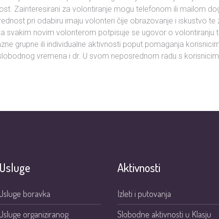
ost. Zainteresirani za volontiranje mogu telefonom ili mailom dog
Prednost pri odabiru imaju volonteri čije obrazovanje i iskustvo te
 svakim novim volonterom potpisuje se ugovor o volontiranju te
azne grupne ili individualne aktivnosti poput pomaganja korisnicim
a slobodnog vremena i dr. U svom neposrednom radu s korisnicima
Usluge
Aktivnosti
Usluge boravka
Izleti i putovanja
Usluge organiziranog
Slobodne aktivnosti u Klasju