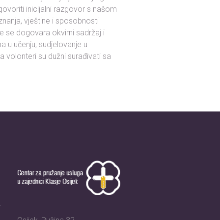
ovoriti inicijalni razgovor s našom
 znanja, vještine i sposobnosti
 se dogovara okvirni sadržaj i
a u učenju, sudjelovanje u
 volonteri su dužni surađivati sa