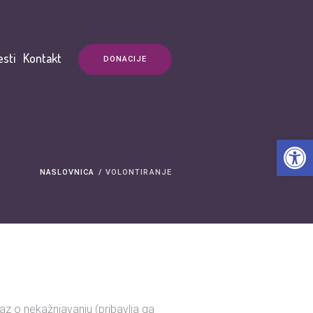
esti
Kontakt
DONACIJE
Open t
NASLOVNICA
/
VOLONTIRANJE
az o nekažnjavanju (pribavlja ga