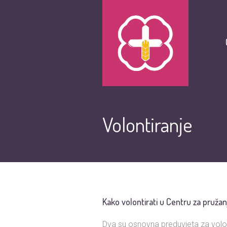
Volontiranje
Kako volontirati u Centru za pružan
Dva su osnovna preduvjeta za volont