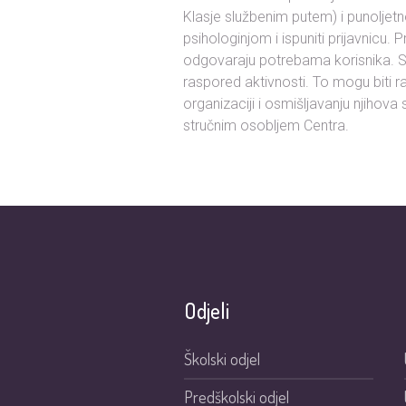
Klasje službenim putem) i punoljetn
psihologinjom i ispuniti prijavnicu. 
odgovaraju potrebama korisnika. Sa
raspored aktivnosti. To mogu biti r
organizaciji i osmišljavanju njihov
stručnim osobljem Centra.
Odjeli
Školski odjel
Predškolski odjel