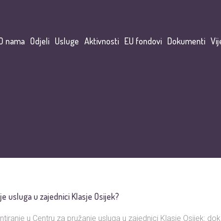
O nama
Odjeli
Usluge
Aktivnosti
EU fondovi
Dokumenti
Vij
je usluga u zajednici Klasje Osijek?
iranje u Centru za pružanje usluga u zajednici Klasje Osijek: dok