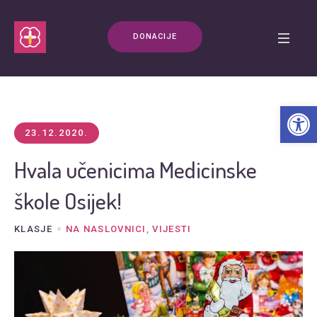
DONACIJE
Open t
23.12.2020.
Hvala učenicima Medicinske
škole Osijek!
KLASJE
NA NASLOVNICI
,
VIJESTI