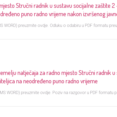
jesto Stručni radnik u sustavu socijalne zaštite 2 
 neodređeno puno radno vrijeme nakon izvršenog javn
MS WORD) preuzmite ovdje. Odluku o odabiru u PDF formatu preu
ju natječaja za radno mjesto Stručni radnik u su
ršiteljica na neodređeno puno radno vrijeme
(MS WORD) preuzmite ovdje. Poziv na razgovor u PDF formatu p