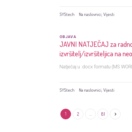
SYStech
Na naslovnici
Vijesti
,
OBJAVA
JAVNI NATJEČAJ za radno mj
izvršitelj/izvršiteljica na 
Natječaj u .docx formatu (MS WORD
SYStech
Na naslovnici
Vijesti
,
1
2
…
81