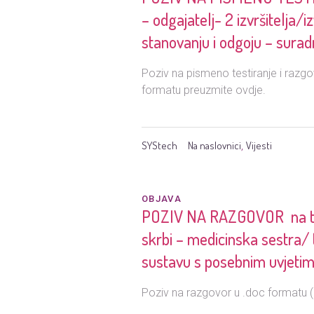
– odgajatelj- 2 izvršitelja/
stanovanju i odgoju – suradn
Poziv na pismeno testiranje i razg
formatu preuzmite ovdje.
SYStech
Na naslovnici
Vijesti
,
OBJAVA
POZIV NA RAZGOVOR na temel
skrbi – medicinska sestra/ t
sustavu s posebnim uvjetima
Poziv na razgovor u .doc formatu 