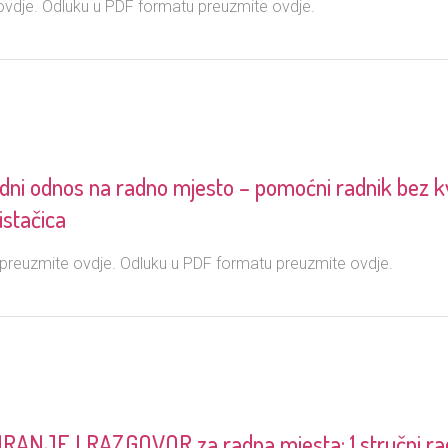
ovdje. Odluku u PDF formatu preuzmite ovdje.
dni odnos na radno mjesto – pomoćni radnik bez kva
istačica
reuzmite ovdje. Odluku u PDF formatu preuzmite ovdje.
JE I RAZGOVOR za radna mjesta: 1.stručni radni