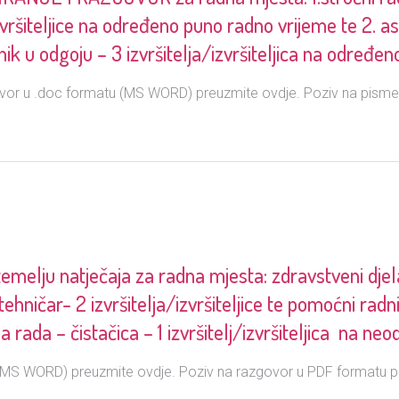
izvršiteljice na određeno puno radno vrijeme te 2. 
ik u odgoju – 3 izvršitelja/izvršiteljica na određe
ovor u .doc formatu (MS WORD) preuzmite ovdje. Poziv na pismen
ju natječaja za radna mjesta: zdravstveni djelat
ehničar- 2 izvršitelja/izvršiteljice te pomoćni radni
 rada – čistačica – 1 izvršitelj/izvršiteljica na n
(MS WORD) preuzmite ovdje. Poziv na razgovor u PDF formatu p