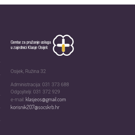
Osijek, Ružina 32
Administracija: 031 373 688
Odgojitelji: 031 372 929
klasjeos@gmail.com
e-mail:
korisnik207@socskrb.hr