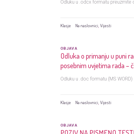
Odluku u .odcx formatu preuzmite 
Klasje
Na naslovnici
Vijesti
,
OBJAVA
Odluka o primanju u puni ra
posebnim uvjetima rada – č
Odluku u .doc formatu (MS WORD) p
Klasje
Na naslovnici
Vijesti
,
OBJAVA
POZIV NA PISMENO TESTIRAN