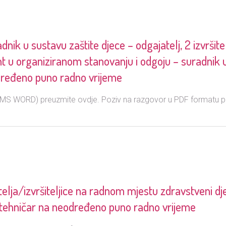
dnik u sustavu zaštite djece – odgajatelj, 2 izvršite
nt u organiziranom stanovanju i odgoju – suradnik 
 određeno puno radno vrijeme
(MS WORD) preuzmite ovdje. Poziv na razgovor u PDF formatu p
telja/izvršiteljice na radnom mjestu zdravstveni dj
/tehničar na neodređeno puno radno vrijeme