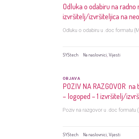
Odluka o odabiru na radno m
izvršitelj/izvršiteljica na
Odluku o odabiru u .doc formatu (
SYStech
Na naslovnici
Vijesti
,
OBJAVA
POZIV NA RAZGOVOR na temel
– logoped – 1 izvršitelj/izv
Poziv na razgovor u .doc formatu 
SYStech
Na naslovnici
Vijesti
,