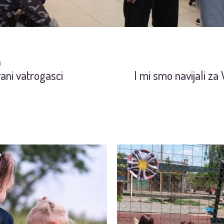
I
ani vatrogasci
I mi smo navijali za