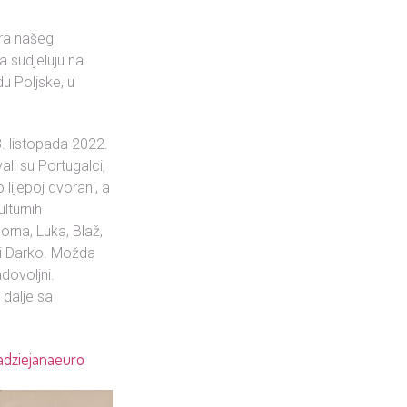
era našeg
a sudjeluju na
u Poljske, u
3. listopada 2022.
li su Portugalci,
 lijepoj dvorani, a
ulturnih
Borna, Luka, Blaž,
a i Darko. Možda
adovoljni.
 dalje sa
adziejanaeuro