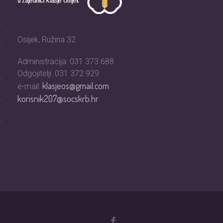
Osijek, Ružina 32
Administracija: 031 373 688
Odgojitelji: 031 372 929
klasjeos@gmail.com
e-mail:
korisnik207@socskrb.hr