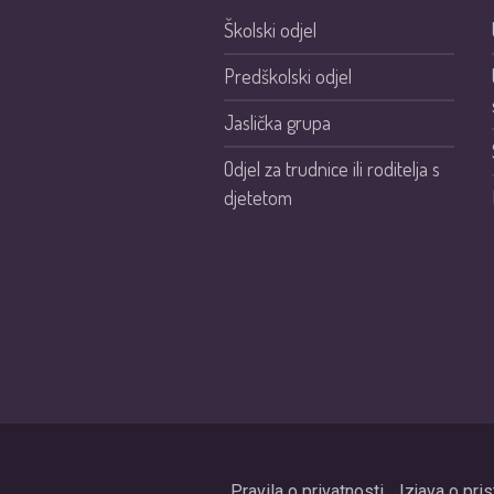
Školski odjel
Predškolski odjel
Jaslička grupa
Odjel za trudnice ili roditelja s
djetetom
Pravila o privatnosti
Izjava o pri