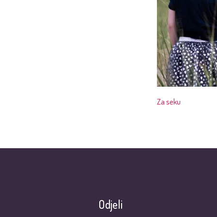
Za seku
Odjeli