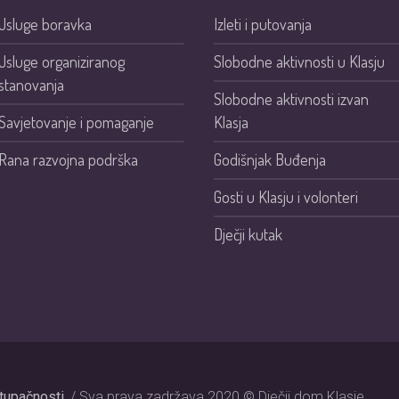
Usluge boravka
Izleti i putovanja
Usluge organiziranog
Slobodne aktivnosti u Klasju
stanovanja
Slobodne aktivnosti izvan
Savjetovanje i pomaganje
Klasja
Rana razvojna podrška
Godišnjak Buđenja
Gosti u Klasju i volonteri
Dječji kutak
stupačnosti
/ Sva prava zadržava 2020 © Dječji dom Klasje