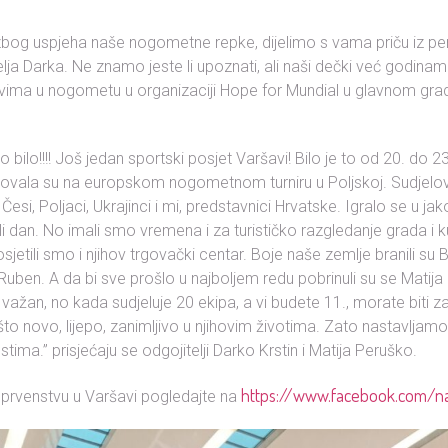
 zbog uspjeha naše nogometne repke, dijelimo s vama priču iz p
elja Darka. Ne znamo jeste li upoznati, ali naši dečki već godinam
ima u nogometu u organizaciji Hope for Mundial u glavnom grad
o bilo!!!! Još jedan sportski posjet Varšavi! Bilo je to od 20. do 2
ovala su na europskom nogometnom turniru u Poljskoj. Sudjelova
Česi, Poljaci, Ukrajinci i mi, predstavnici Hrvatske. Igralo se u jako
jeli dan. No imali smo vremena i za turističko razgledanje grada i k
sjetili smo i njihov trgovački centar. Boje naše zemlje branili su 
 Ruben. A da bi sve prošlo u najboljem redu pobrinuli su se Matij
ko važan, no kada sudjeluje 20 ekipa, a vi budete 11., morate biti z
to novo, lijepo, zanimljivo u njihovim životima. Zato nastavljamo
tima.” prisjećaju se odgojitelji Darko Krstin i Matija Peruško.
https://www.facebook.com/n
rvenstvu u Varšavi pogledajte na