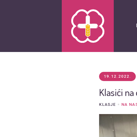
19.12.2022.
Klasići n
KLASJE
NA NA