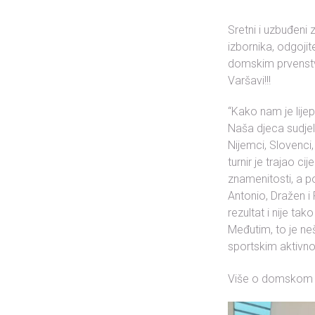
Sretni i uzbuđeni
izbornika, odgojit
domskim prvenstv
Varšavi!!!
“Kako nam je lijep
Naša djeca sudjel
Nijemci, Slovenci, 
turnir je trajao ci
znamenitosti, a po
Antonio, Dražen i
rezultat i nije ta
Međutim, to je neš
sportskim aktivnos
Više o domskom p