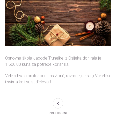
Osnovna škola Jagode Truhelke iz Osijeka donirala je
1.500,00 kuna za potrebe korisnika.
Velika hvala profesorici Iris Zorić, ravnatelju Franji Vukeliću
i svima koji su sudjelovali!
PRETHODNI