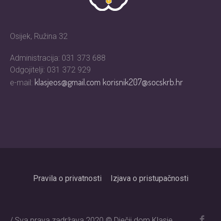
Osijek, Ružina 32
Administracija: 031 373 688
Odgojitelji: 031 372 929
klasjeos@gmail.com
korisnik207@socskrb.hr
e-mail:
Pravila o privatnosti
Izjava o pristupačnosti
/ Sva prava zadržava 2020 © Dječji dom Klasje