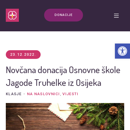
DONACIJE
Open t
23.12.2022.
Novčana donacija Osnovne škole
Jagode Truhelke iz Osijeka
KLASJE
NA NASLOVNICI
,
VIJESTI