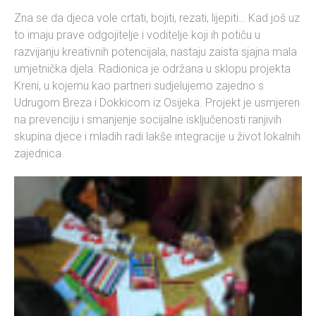
Zna se da djeca vole crtati, bojiti, rezati, lijepiti… Kad još uz
to imaju prave odgojitelje i voditelje koji ih potiču u
razvijanju kreativnih potencijala, nastaju zaista sjajna mala
umjetnička djela. Radionica je održana u sklopu projekta
Kreni, u kojemu kao partneri sudjelujemo zajedno s
Udrugom Breza i Dokkicom iz Osijeka. Projekt je usmjeren
na prevenciju i smanjenje socijalne isključenosti ranjivih
skupina djece i mladih radi lakše integracije u život lokalnih
zajednica.