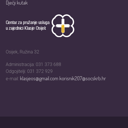
Dječji kutak
Osijek, Ružina 32
Administracija: 031 373 688
Odgojitelji: 031 372 929
klasjeos@gmail.com
korisnik207@socskrb.hr
e-mail: