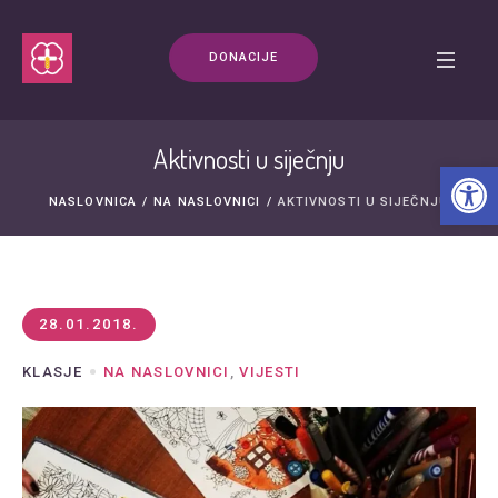
DONACIJE
Aktivnosti u siječnju
Open t
NASLOVNICA
/
NA NASLOVNICI
/
AKTIVNOSTI U SIJEČNJU
28.01.2018.
KLASJE
NA NASLOVNICI
,
VIJESTI