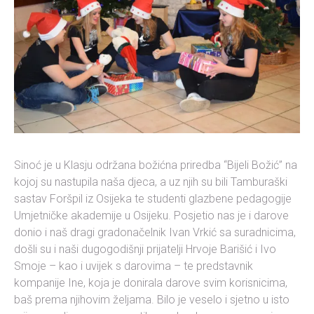
Sinoć je u Klasju održana božićna priredba “Bijeli Božić” na
kojoj su nastupila naša djeca, a uz njih su bili Tamburaški
sastav Foršpil iz Osijeka te studenti glazbene pedagogije
Umjetničke akademije u Osijeku. Posjetio nas je i darove
donio i naš dragi gradonačelnik Ivan Vrkić sa suradnicima,
došli su i naši dugogodišnji prijatelji Hrvoje Barišić i Ivo
Smoje – kao i uvijek s darovima – te predstavnik
kompanije Ine, koja je donirala darove svim korisnicima,
baš prema njihovim željama. Bilo je veselo i sjetno u
isto