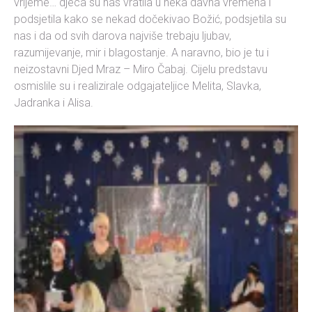
vrijeme… djeca su nas vratila u neka davna vremena i
podsjetila kako se nekad dočekivao Božić, podsjetila su
nas i da od svih darova najviše trebaju ljubav,
razumijevanje, mir i blagostanje. A naravno, bio je tu i
neizostavni Djed Mraz – Miro Čabaj. Cijelu predstavu
osmislile su i realizirale odgajateljice Melita, Slavka,
Jadranka i Alisa.