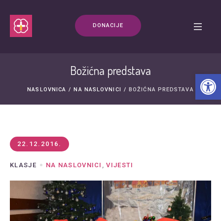
DONACIJE
Božićna predstava
Open t
NASLOVNICA
/
NA NASLOVNICI
/
BOŽIĆNA PREDSTAVA
22.12.2016.
KLASJE
NA NASLOVNICI
,
VIJESTI