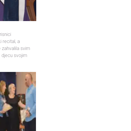
isnici
recital, a
e zahvalila svim
u djecu svojim