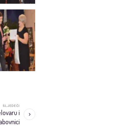
SLJEDEĆI
lovaru i
abovnici