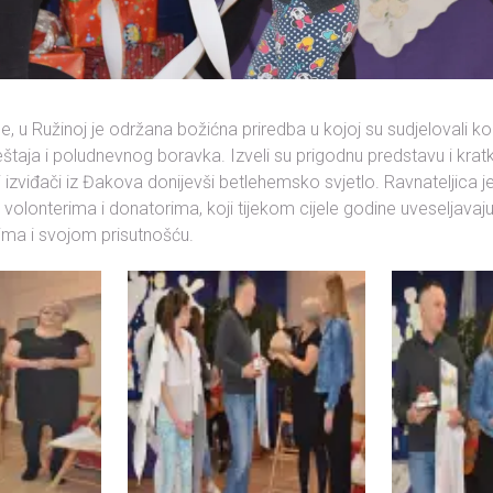
, u Ružinoj je održana božićna priredba u kojoj su sudjelovali kor
taja i poludnevnog boravka. Izveli su prigodnu predstavu i kratki 
e i izviđači iz Đakova donijevši betlehemsko svjetlo. Ravnateljica j
, volonterima i donatorima, koji tijekom cijele godine uveseljavaj
ima i svojom prisutnošću.