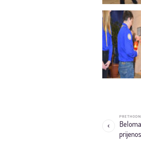
PRETHODN
Beloman
prijeno