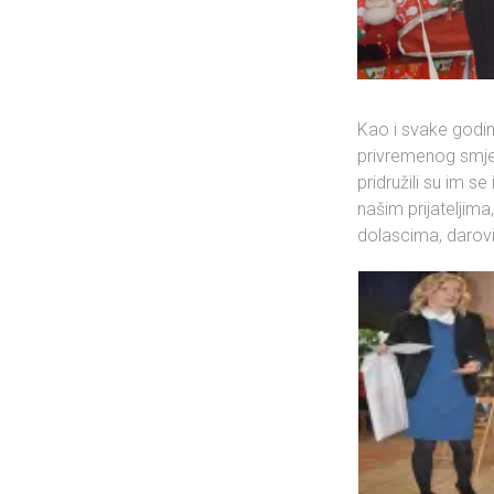
Kao i svake godine
privremenog smješ
pridružili su im s
našim prijateljima
dolascima, darov