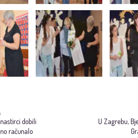
I
astirci dobili
U Zagrebu, Bje
sno računalo
Gr