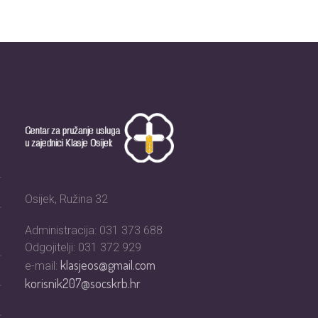
Osijek, Ružina 32
Administracija: 031 373 688
Odgojitelji: 031 372 929
klasjeos@gmail.com
e-mail:
korisnik207@socskrb.hr