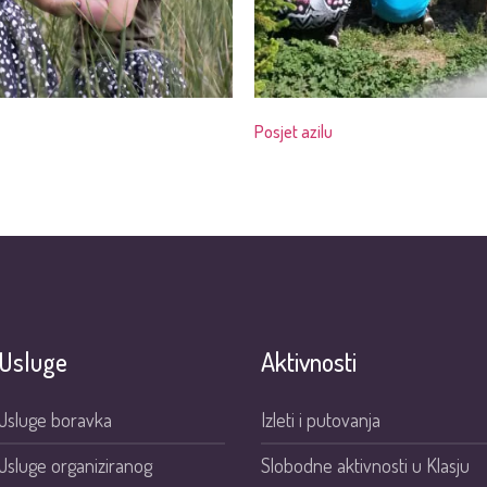
Posjet azilu
Usluge
Aktivnosti
Usluge boravka
Izleti i putovanja
Usluge organiziranog
Slobodne aktivnosti u Klasju