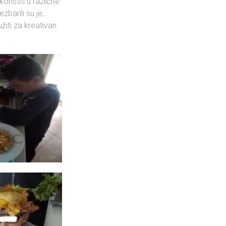
ristiti u različite
zbarili su je,
žiti za kreativan