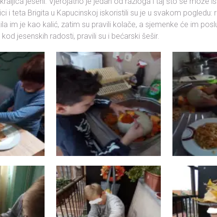
raljica jeseni. Vjerojatno je jedan od razloga i taj što se može isko
ci i teta Brigita u Kapucinskoj iskoristili su je u svakom pogledu: re
ila im je kao kalić, zatim su pravili kolače, a sjemenke će im poslu
od jesenskih radosti, pravili su i bećarski šešir.