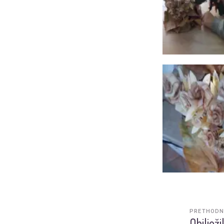
PRETHODN
Obiljež