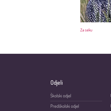
Za seku
Odjeli
Školski odjel
Predškolski odjel