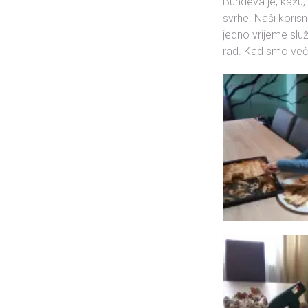
Bundeva je, kažu, k
svrhe. Naši korisni
jedno vrijeme služ
rad. Kad smo već k