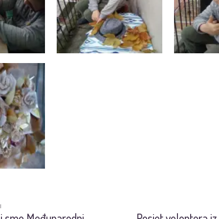
I
ili smo Međunarodni
Posjet volontera i