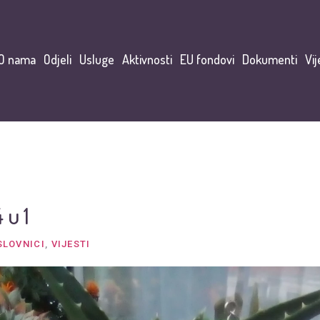
O nama
Odjeli
Usluge
Aktivnosti
EU fondovi
Dokumenti
Vij
 u 1
SLOVNICI
,
VIJESTI