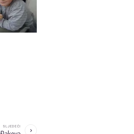
SLJEDEĆI
z Đakova