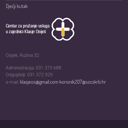
Dječji kutak
Osijek, Ružina 32
Administracija: 031 373 688
Odgojitelji: 031 372 929
klasjeos@gmail.com
korisnik207@socskrb.hr
e-mail: