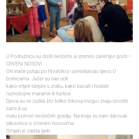
U Podružnicu su došli neobični, a iznimno zanimljivi gosti –
CRVENI NOSOVI.
Oni inače putuju po Hrvatskoj i uveseljavaju djecu U
bolnicama. Jučer su nas učili
kako vrtjeti tanjure u zraku, kako bacati i hvatati
raznobojne marame ili loptice…
Djeca su se čudila što toliko trikova mogu i znaju izvoditi
sami ili uz
malu pomoć neobičnih gostiju. Na kraju su nam darovali
slikovnice o crvenim nosovima.
Smijeh je zaista lijek!