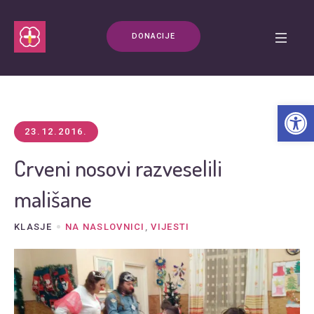
DONACIJE
Open t
23.12.2016.
Crveni nosovi razveselili
mališane
KLASJE
NA NASLOVNICI
,
VIJESTI