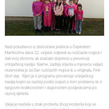
Naši poludnevci iz dislocirane jedinice u Čepinskim
Martincima dana 22. veljače odjenuli su ružičaste majice i
dali svoj skromni, ali značajni doprinos u prevenciji
vršnjačkog nasilja. Naime, zadnja srijeda u mjesecu veljači
rezervirana je za
Dan ružičastih majica
ili, u originalu,
Pink
Shirt day
. Riječ je o programu prevencije vršnjačkog
nasilja kojim se nastoji podići svijest o tom problemu te o
njegovim kratkoročnim i dugoročnim posljedicama po
razvoj djeteta.
Ideja je nastala u znak protesta zbog incidenta koji se