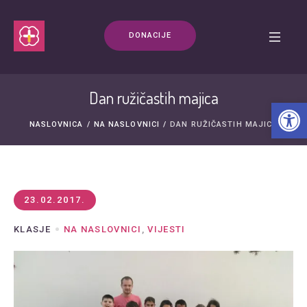
DONACIJE
Dan ružičastih majica
Open t
NASLOVNICA
/
NA NASLOVNICI
/
DAN RUŽIČASTIH MAJICA
23.02.2017.
KLASJE
NA NASLOVNICI
,
VIJESTI