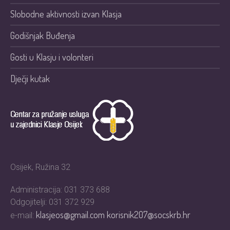
Slobodne aktivnosti izvan Klasja
Godišnjak Buđenja
Gosti u Klasju i volonteri
Dječji kutak
Osijek, Ružina 32
Administracija: 031 373 688
Odgojitelji: 031 372 929
klasjeos@gmail.com
korisnik207@socskrb.hr
e-mail: