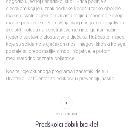
dogodio u jednoj kanadskoj školi. Priča počinje s
dječakom koji je u znak podrške liječenju teško oboljele
majke u školu odjenuo ružičastu majicu. Zbog boje svoje
majice postao je metom všnjačkog nasilja, no inicijativom
školskih kolega na konstruktivan je i inteligentan način
riješeno sustavno zlostavljanje dječaka. Ružičaste majice,
koje su solidarno s dječakom nosili njegovi školski kolege,
postale su prepoznatljiv simbol inicijative, a potom i
međunarodno priznate obljetnice.
Nositelj cjelokupnoga programa i začetnik ideje u
Hrvatskoj jest Centar za edukaciju i prevenciju nasilja.
PRETHODNI
Predškolci dobili bicikle!