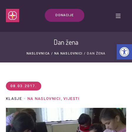
DONACIJE
Dan žena
Open t
NASLOVNICA
/
NA NASLOVNICI
/
DAN ŽENA
08.03.2017.
KLASJE
NA NASLOVNICI
,
VIJESTI