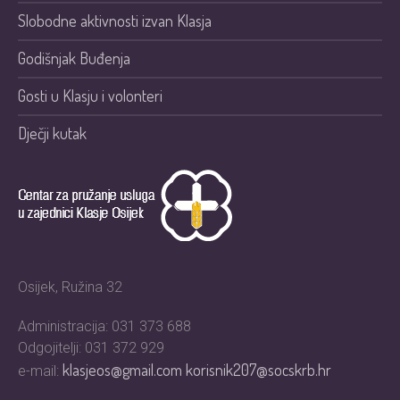
Slobodne aktivnosti izvan Klasja
Godišnjak Buđenja
Gosti u Klasju i volonteri
Dječji kutak
Osijek, Ružina 32
Administracija: 031 373 688
Odgojitelji: 031 372 929
klasjeos@gmail.com
korisnik207@socskrb.hr
e-mail: