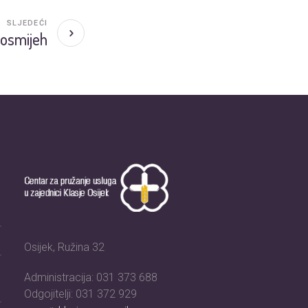
SLJEDEĆI
 osmijeh
Osijek, Ružina 32
Administracija: 031 373 688
Odgojitelji: 031 372 929