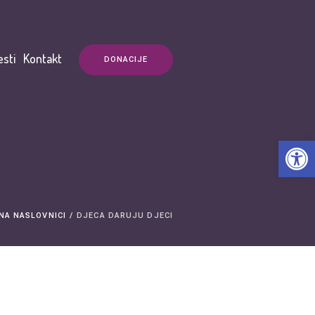
esti
Kontakt
DONACIJE
Open t
NA NASLOVNICI
/
DJECA DARUJU DJECI