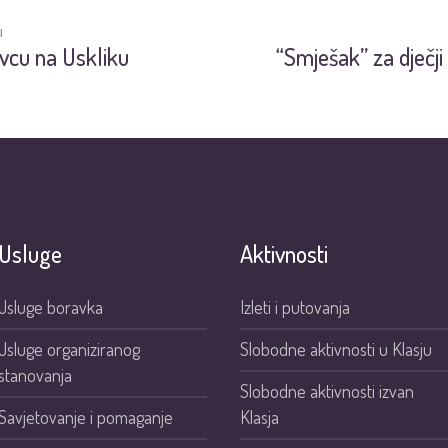
I
vcu na Uskliku
“Smješak” za dječji
Usluge
Aktivnosti
Usluge boravka
Izleti i putovanja
Usluge organiziranog
Slobodne aktivnosti u Klasju
stanovanja
Slobodne aktivnosti izvan
Savjetovanje i pomaganje
Klasja