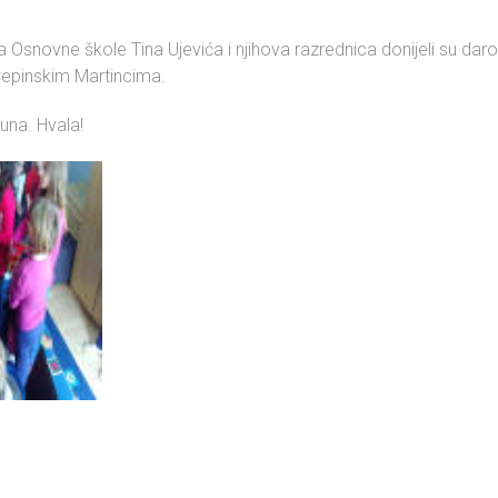
da Osnovne škole Tina Ujevića i njihova razrednica donijeli su da
epinskim Martincima.
una. Hvala!