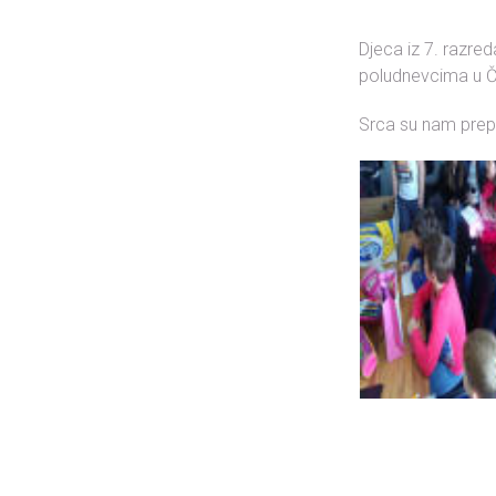
Djeca iz 7. razre
poludnevcima u Č
Srca su nam prep