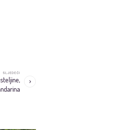
SLJEDEĆI
steljine,
andarina