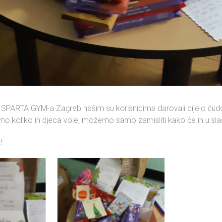
ovi SPARTA GYM-a Zagreb našim su korisnicima darovali cijelo ču
mo koliko ih djeca vole, možemo samo zamisliti kako će ih u slas
a!