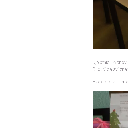
Djelatnici i član
Budući da svi zna
Hvala donatorim