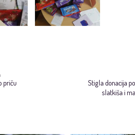
I
 priču
Stigla donacija po
slatkiša i m