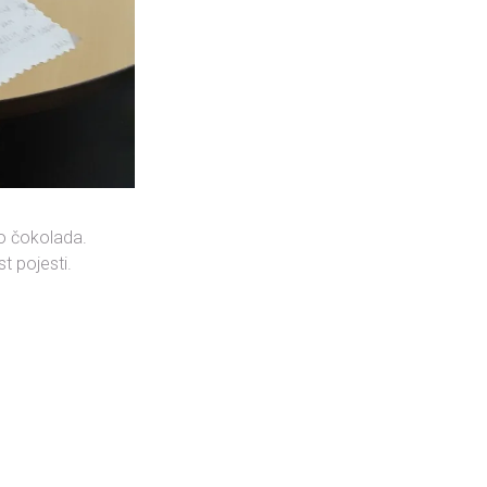
do čokolada.
t pojesti.