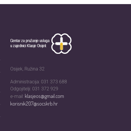
Osijek, Ružina 32
Administracija: 031 373 688
Odgojitelji: 031 372 929
klasjeos@gmail.com
e-mail:
korisnik207@socskrb.hr