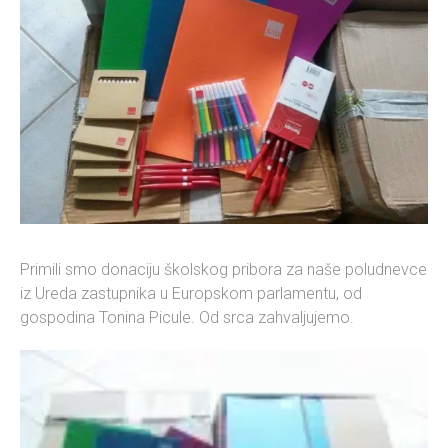
Primili smo donaciju školskog pribora za naše poludnevce
iz Ureda zastupnika u Europskom parlamentu, od
gospodina Tonina Picule. Od srca zahvaljujemo.