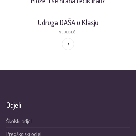
Može li se hrana reciklirati?
Udruga DAŠA u Klasju
SLJEDEĆI
Odjeli
Školski odjel
Predškolski odjel