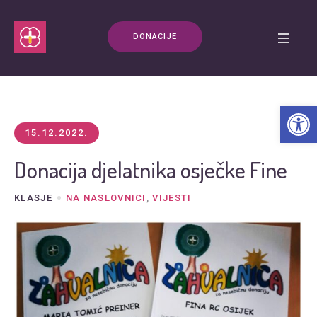
DONACIJE
Open t
15.12.2022.
Donacija djelatnika osječke Fine
KLASJE
NA NASLOVNICI
,
VIJESTI