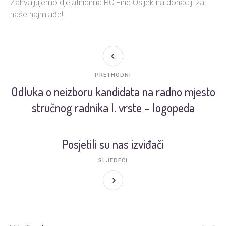
Zahvaljujemo djelatnicima RC Fine Osijek na donaciji za
naše najmlađe!
PRETHODNI
Odluka o neizboru kandidata na radno mjesto
stručnog radnika I. vrste – logopeda
Posjetili su nas izviđači
SLJEDEĆI