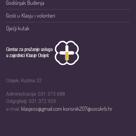
Godišnjak Buđenja
Gosti u Klasju i volonteri
Dječji kutak
Osijek, Ružina 32
Administracija: 031 373 688
Odgojitelji: 031 372 929
klasjeos@gmail.com
korisnik207@socskrb.hr
e-mail: