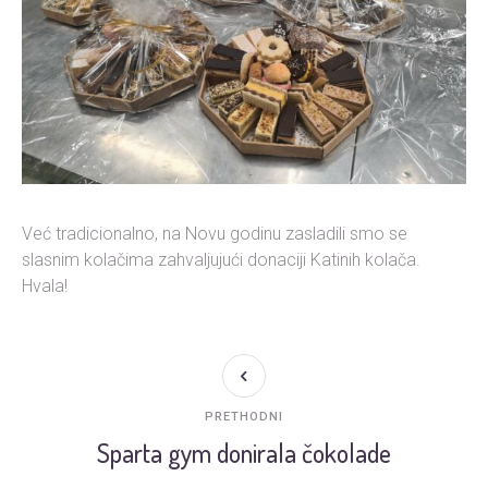
Već tradicionalno, na Novu godinu zasladili smo se
slasnim kolačima zahvaljujući donaciji Katinih kolača.
Hvala!
PRETHODNI
Sparta gym donirala čokolade