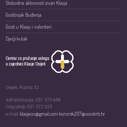
Slobodne aktivnosti izvan Klasja
Godišnjak Buđenja
Gosti u Klasju i volonteri
Dječji kutak
Osijek, Ružina 32
Administracija: 031 373 688
Odgojitelji: 031 372 929
klasjeos@gmail.com
korisnik207@socskrb.hr
e-mail: