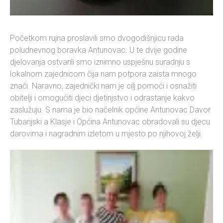
Početkom rujna proslavili smo dvogodišnjicu rada
poludnevnog boravka Antunovac. U te dvije godine
djelovanja ostvarili smo iznimno uspješnu suradnju s
lokalnom zajednicom čija nam potpora zaista mnogo
znači. Naravno, zajednički nam je cilj pomoći i osnažiti
obitelji i omogućiti djeci djetinjstvo i odrastanje kakvo
zaslužuju. S nama je bio načelnik općine Antunovac Davor
Tubanjski a Klasje i Općina Antunovac obradovali su djecu
darovima i nagradnim izletom u mjesto po njihovoj želji.