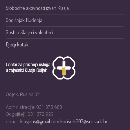
Slobodne aktivnosti izvan Klasja
Godišnjak Buđenja
Gosti u Klasju i volonteri
Dječji kutak
Osijek, Ružina 32
Administracija: 031 373 688
Odgojitelji: 031 372 929
klasjeos@gmail.com
korisnik207@socskrb.hr
e-mail: