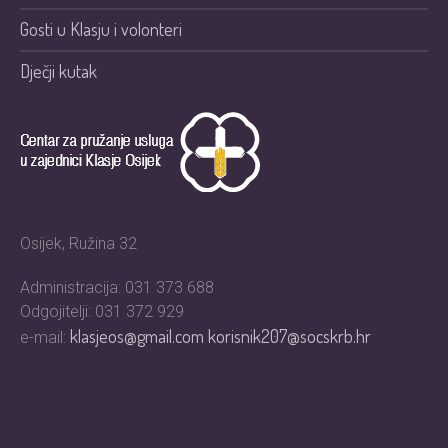
Gosti u Klasju i volonteri
Dječji kutak
Osijek, Ružina 32
Administracija: 031 373 688
Odgojitelji: 031 372 929
klasjeos@gmail.com
korisnik207@socskrb.hr
e-mail: