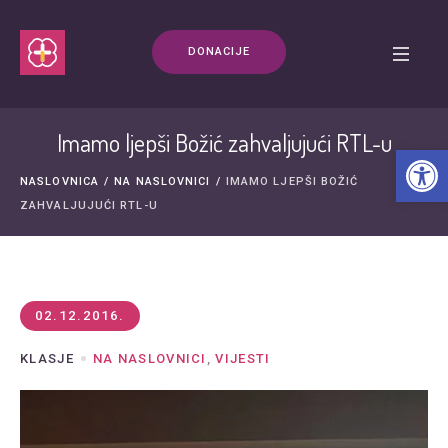
DONACIJE
Imamo ljepši Božić zahvaljujući RTL-u
Open t
NASLOVNICA
/
NA NASLOVNICI
/
IMAMO LJEPŠI BOŽIĆ
ZAHVALJUJUĆI RTL-U
02.12.2016.
KLASJE
NA NASLOVNICI
,
VIJESTI