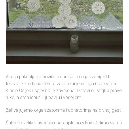
Akcija prikupljanja božićnih darova u organizaciji RTL
televizije za djecu Centra za pružanje usluga u zajednici
Klasje Osijek uspješno je završena. Darovi su stigli u prave
ruke, a srca ispunili ljubavlju i veseljem.
Zahvaljujemo organizatorima i donatorima na divnoj gesti!
Šaljemo veliki slavonsko-baranjski pozdrav i želimo svima