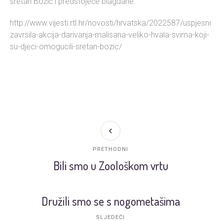
sretan Božić i predstojeće blagdane.
http://www.vijesti.rtl.hr/novosti/hrvatska/2022587/uspjesno-
zavrsila-akcija-darivanja-malisana-veliko-hvala-svima-koji-
su-djeci-omogucili-sretan-bozic/
PRETHODNI
Bili smo u Zoološkom vrtu
Družili smo se s nogometašima
SLJEDEĆI