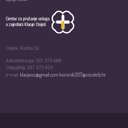
Osijek, Ružina 32
Administracija: 031 373 688
Odgojitelji: 031 372 929
klasjeos@gmail.com
korisnik207@socskrb.hr
e-mail: