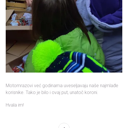
Motomrazovi već godinama uveseljavaju naše najmlađe
korisnike. Tako je bilo i ovaj put, unatoč koroni.
Hvala im!