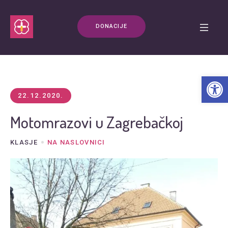
DONACIJE
Open t
22.12.2020.
Motomrazovi u Zagrebačkoj
KLASJE
NA NASLOVNICI