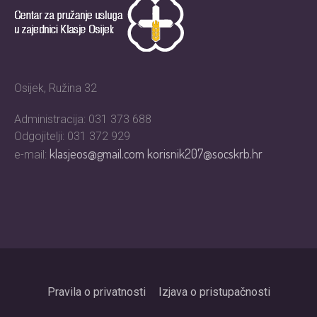
Osijek, Ružina 32
Administracija: 031 373 688
Odgojitelji: 031 372 929
klasjeos@gmail.com
korisnik207@socskrb.hr
e-mail:
Pravila o privatnosti
Izjava o pristupačnosti