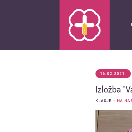
16.02.2021.
Izložba “V
KLASJE
NA NA