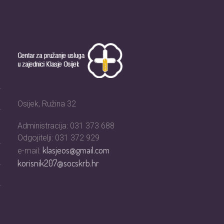
Osijek, Ružina 32
Administracija: 031 373 688
Odgojitelji: 031 372 929
klasjeos@gmail.com
e-mail:
korisnik207@socskrb.hr