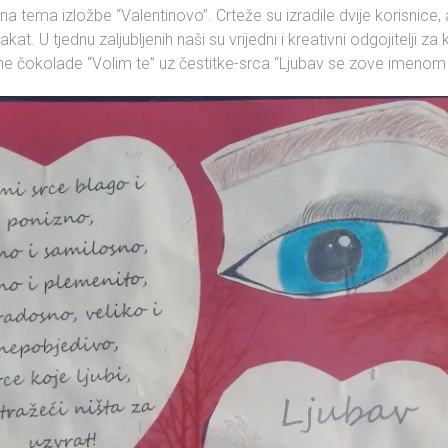
ana tema izložbe “Valentinovo”. Crteže su izradile dvije korisnice,
kat. U tjednu zaljubljenih naši su vrijedni i kreativni odgojitelji za 
e čokolade “Volim te” uz čestitke-srca “Ljubav se zove imenom 