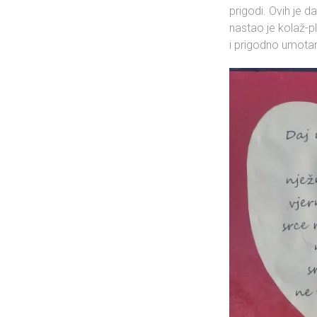
prigodi. Ovih je d
nastao je kolaž-pla
i prigodno umotan