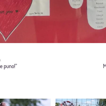
I
te puno!”
M