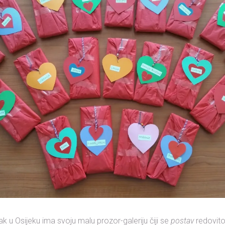
k u Osijeku ima svoju malu prozor-galeriju čiji se
postav
redovito