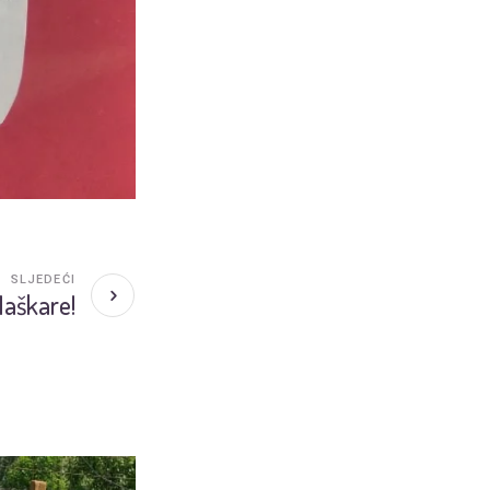
SLJEDEĆI
aškare!