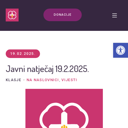
DONACIJE
Open t
19.02.2025.
Javni natječaj 19.2.2025.
KLASJE
NA NASLOVNICI
,
VIJESTI