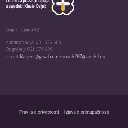
Osijek, Ružina 32
Administracija: 031 373 688
Odgojitelji: 031 372 929
klasjeos@gmail.com
korisnik207@socskrb.hr
e-mail:
Pravila o privatnosti
Izjava o pristupačnosti