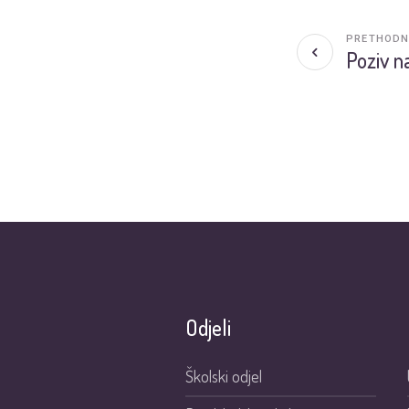
PRETHODN
Poziv n
Odjeli
Školski odjel