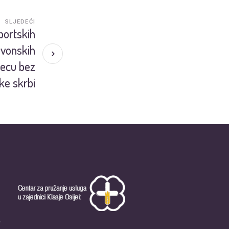
SLJEDEĆI
portskih
avonskih
jecu bez
ke skrbi