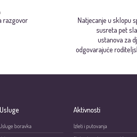
I
a razgovor
Natjecanje u sklopu s
susreta pet sl
ustanova za d
odgovarajuće roditeljs
Usluge
Aktivnosti
Usluge boravka
Izleti i putovanja