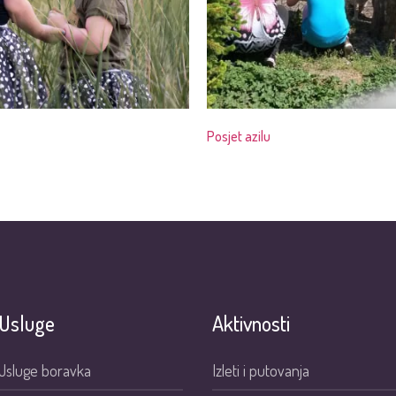
Posjet azilu
Usluge
Aktivnosti
Usluge boravka
Izleti i putovanja