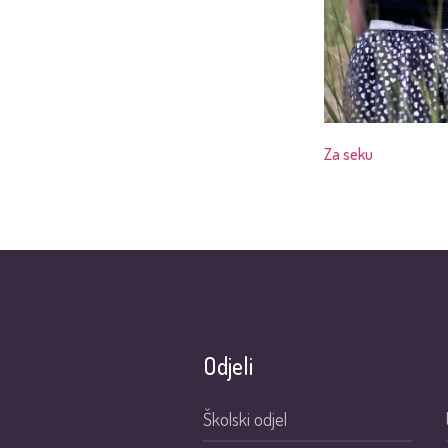
Za seku
Odjeli
Školski odjel