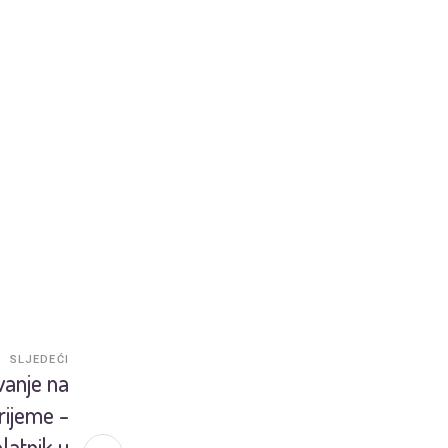
SLJEDEĆI
vanje na
rijeme -
latnik u