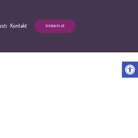
esti
Kontakt
DONACIJE
Open t