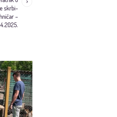
e skrbi-
hničar –
.4.2025.