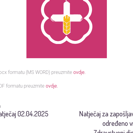
ovdje
.
 docx formatu (MS WORD) preuzmite
ovdje
.
 PDF formatu preuzmite
I
atječaj 02.04.2025
Natječaj za zapošlja
određeno v
Zdravstveni dje