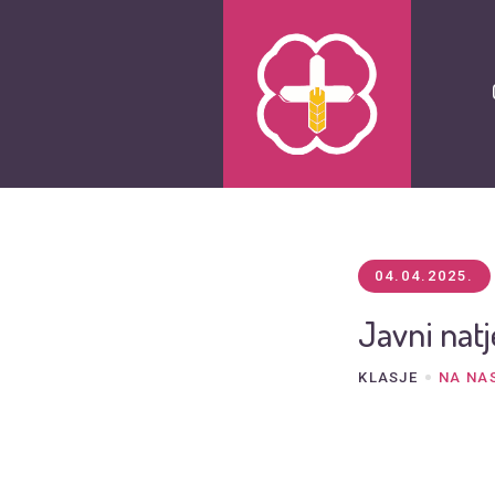
04.04.2025.
Javni natj
KLASJE
NA NA