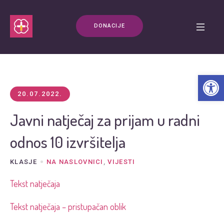
DONACIJE
Open t
20.07.2022.
Javni natječaj za prijam u radni
odnos 10 izvršitelja
KLASJE
NA NASLOVNICI
,
VIJESTI
Tekst natječaja
Tekst natječaja – pristupačan oblik