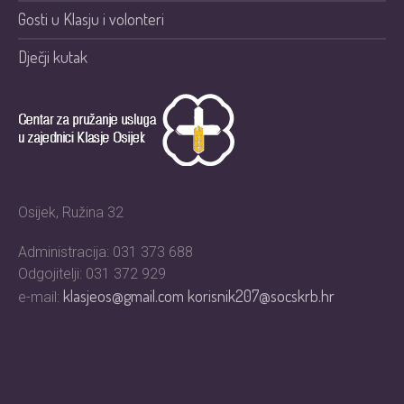
Gosti u Klasju i volonteri
Dječji kutak
Osijek, Ružina 32
Administracija: 031 373 688
Odgojitelji: 031 372 929
klasjeos@gmail.com
korisnik207@socskrb.hr
e-mail: