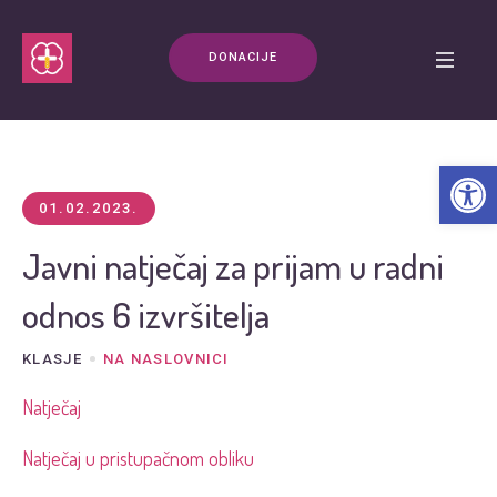
DONACIJE
Open t
01.02.2023.
Javni natječaj za prijam u radni
odnos 6 izvršitelja
KLASJE
NA NASLOVNICI
Natječaj
Natječaj u pristupačnom obliku