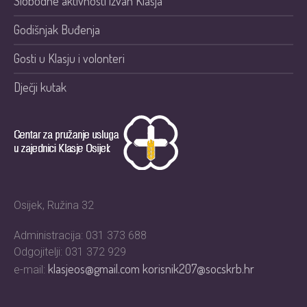
Slobodne aktivnosti izvan Klasja
Godišnjak Buđenja
Gosti u Klasju i volonteri
Dječji kutak
Osijek, Ružina 32
Administracija: 031 373 688
Odgojitelji: 031 372 929
klasjeos@gmail.com
korisnik207@socskrb.hr
e-mail: