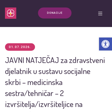
DONACIJE
Open t
01.07.2026.
JAVNI NATJEČAJ za zdravstveni
djelatnik u sustavu socijalne
skrbi – medicinska
sestra/tehničar – 2
izvršitelja/izvršiteljice na