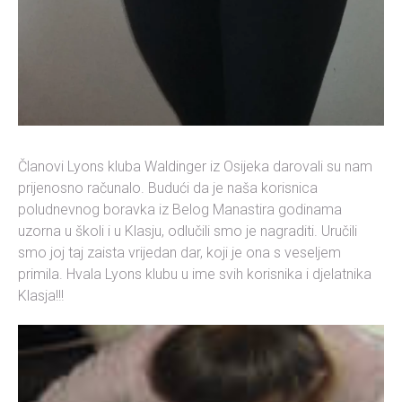
Članovi Lyons kluba Waldinger iz Osijeka darovali su nam
prijenosno računalo. Budući da je naša korisnica
poludnevnog boravka iz Belog Manastira godinama
uzorna u školi i u Klasju, odlučili smo je nagraditi. Uručili
smo joj taj zaista vrijedan dar, koji je ona s veseljem
primila. Hvala Lyons klubu u ime svih korisnika i djelatnika
Klasja!!!