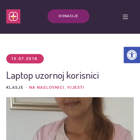
DONACIJE
Open t
13.07.2018.
Laptop uzornoj korisnici
KLASJE
NA NASLOVNICI
,
VIJESTI