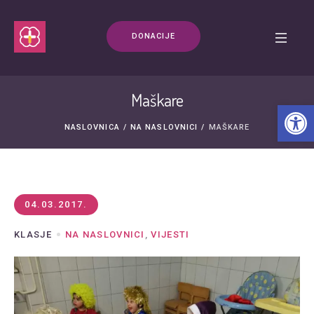
DONACIJE
Maškare
Open t
NASLOVNICA
/
NA NASLOVNICI
/
MAŠKARE
04.03.2017.
KLASJE
NA NASLOVNICI
,
VIJESTI