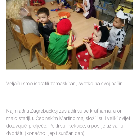
Veljaču smo ispratili zamaskirani, svatko na svoj način.
Najmlađi u Zagrebačkoj zasladili su se krafnama, a oni
malo stariji, u Čepinskim Martincima, složili su i veliki cvijet
dozivajući proljeće. Pekli su i keksiće, a poslije uživali u
dvorištu (konačno lijep i sunčan dan).