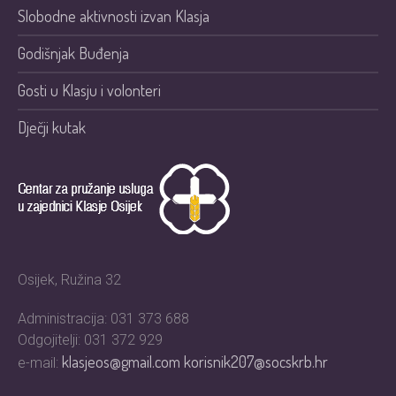
Slobodne aktivnosti izvan Klasja
Godišnjak Buđenja
Gosti u Klasju i volonteri
Dječji kutak
Osijek, Ružina 32
Administracija: 031 373 688
Odgojitelji: 031 372 929
klasjeos@gmail.com
korisnik207@socskrb.hr
e-mail: