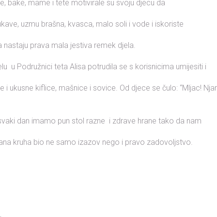
uge, bake, mame i tete motivirale su svoju djecu da
kave, uzmu brašna, kvasca, malo soli i vode i iskoriste
a nastaju prava mala jestiva remek djela.
 u Podružnici teta Alisa potrudila se s korisnicima umijesiti i
e i ukusne kiflice, mašnice i sovice. Od djece se čulo: “Mljac! Njam
 svaki dan imamo pun stol razne i zdrave hrane tako da nam
Dana kruha bio ne samo izazov nego i pravo zadovoljstvo.