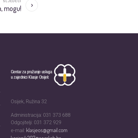
SLJEDEĆI
m, mogu!
Osijek, Ružina 32
Administracija: 031 373 688
Odgojitelji: 031 372 929
klasjeos@gmail.com
e-mail:
korisnik207@socskrb.hr