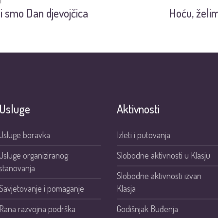
I
ili smo Dan djevojčica
Hoću, želi
Usluge
Aktivnosti
Usluge boravka
Izleti i putovanja
Usluge organiziranog
Slobodne aktivnosti u Klasju
stanovanja
Slobodne aktivnosti izvan
Savjetovanje i pomaganje
Klasja
Rana razvojna podrška
Godišnjak Buđenja