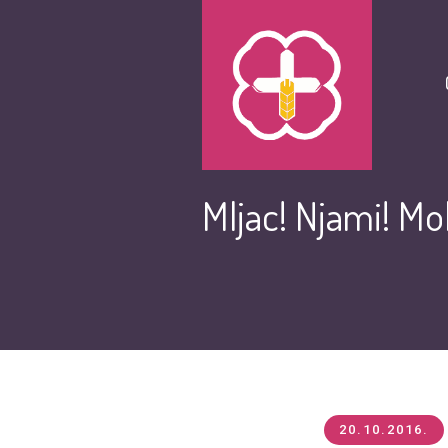
Mljac! Njami! Mol
20.10.2016.