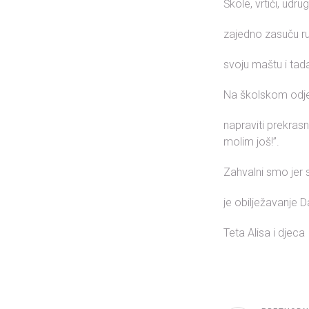
Škole, vrtići, udr
zajedno zasuču ru
svoju maštu i tad
Na školskom odjelu
napraviti prekrasn
molim još!”.
Zahvalni smo jer
je obilježavanje 
Teta Alisa i djeca