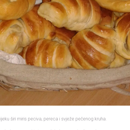
jeku širi miris peciva, pereca i svježe pečenog kruha.