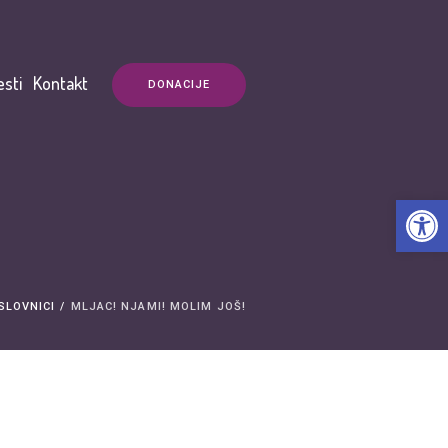
esti
Kontakt
DONACIJE
Open t
SLOVNICI
/
MLJAC! NJAMI! MOLIM JOŠ!