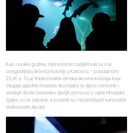
Kao i svake godine, naši korisnici sudjelovali su i na
ovogodišnjoj likovnoj koloniji u Karlovcu – popularnom
ZILIK-u. To je tradicionalna zimska likovna kolonija koja
okuplja ugledne hrvatske likovnjake te djecu osnovnih i
srednjih škola i korisnike dječjih domova iz cijele Hrvatske.
Sjajno su se zabavili, a posjetili su i nezaobilazni karlovački
slatkovodni akvarij.