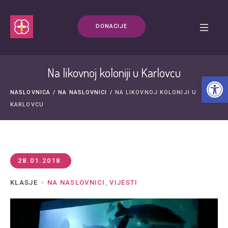
DONACIJE
Na likovnoj koloniji u Karlovcu
Open t
NASLOVNICA
/
NA NASLOVNICI
/
NA LIKOVNOJ KOLONIJI U
KARLOVCU
28.01.2018.
KLASJE
NA NASLOVNICI
,
VIJESTI