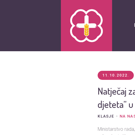
11.10.2022.
Natječaj 
djeteta” u
KLASJE
NA NA
Ministarstvo rada,