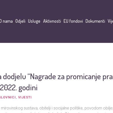
O nama
Odjeli
Usluge
Aktivnosti
EU fondovi
Dokumenti
Vij
za dodjelu “Nagrade za promicanje pr
 2022. godini
SLOVNICI
,
VIJESTI
 mirovinskog sustava, obitelji i socijalne politike, povodom obil