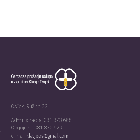
Osijek, Ružina 32
Administracija: 031 373 688
Odgojitelji: 031 372 929
klasjeos@gmail.com
e-mail: