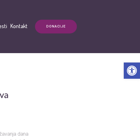
esti
Kontakt
DONACIJE
Open t
ava
ježavanja dana