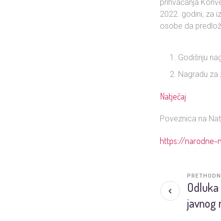
prihvaćanja Konve
2022. godini, za i
osobe da predlož
Godišnju na
Nagradu za ž
Natječaj
Poveznica na Nat
https://narodne-n
PRETHODN
Odluka 
javnog 