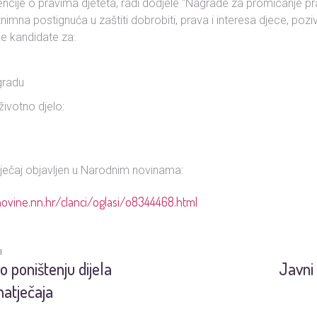
ncije o pravima djeteta, radi dodjele “Nagrade za promicanje pr
znimna postignuća u zaštiti dobrobiti, prava i interesa djece, poziv
e kandidate za:
gradu
ivotno djelo:
ječaj objavljen u Narodnim novinama:
ovine.nn.hr/clanci/oglasi/o8344468.html
I
o poništenju dijela
Javni 
natječaja