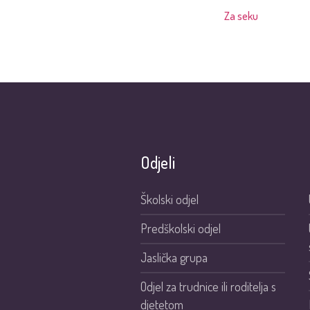
Za seku
Odjeli
Školski odjel
Predškolski odjel
Jaslička grupa
Odjel za trudnice ili roditelja s
djetetom