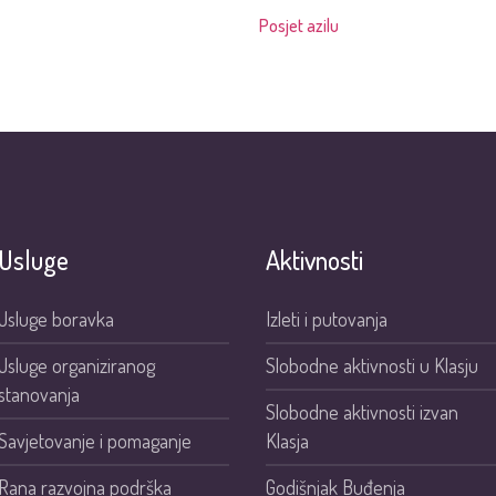
Posjet azilu
Usluge
Aktivnosti
Usluge boravka
Izleti i putovanja
Usluge organiziranog
Slobodne aktivnosti u Klasju
stanovanja
Slobodne aktivnosti izvan
Savjetovanje i pomaganje
Klasja
Rana razvojna podrška
Godišnjak Buđenja