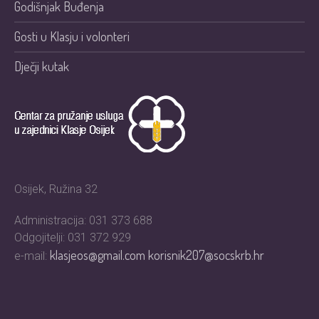
Godišnjak Buđenja
Gosti u Klasju i volonteri
Dječji kutak
Osijek, Ružina 32
Administracija: 031 373 688
Odgojitelji: 031 372 929
klasjeos@gmail.com
korisnik207@socskrb.hr
e-mail: