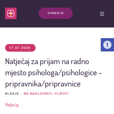
DONACIJE
Open t
17.07.2020.
Natječaj za prijam na radno
mjesto psihologa/psihologice –
pripravnika/pripravnice
KLASJE
NA NASLOVNICI
,
VIJESTI
Natječaj