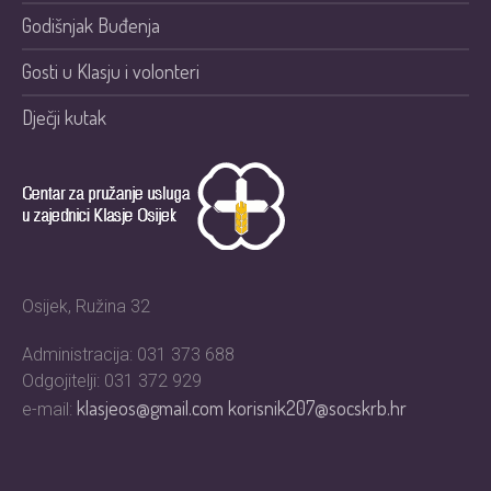
Godišnjak Buđenja
Gosti u Klasju i volonteri
Dječji kutak
Osijek, Ružina 32
Administracija: 031 373 688
Odgojitelji: 031 372 929
klasjeos@gmail.com
korisnik207@socskrb.hr
e-mail: