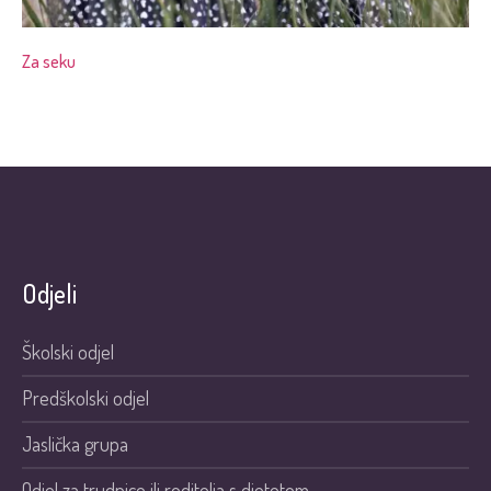
Za seku
Odjeli
Školski odjel
Predškolski odjel
Jaslička grupa
Odjel za trudnice ili roditelja s djetetom