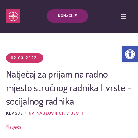
DONACIJE
Open t
02.03.2022.
Natječaj za prijam na radno
mjesto stručnog radnika I. vrste –
socijalnog radnika
KLASJE
NA NASLOVNICI
,
VIJESTI
Natječaj